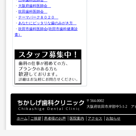
・
日本歯科医師会
・
大阪府歯科医師会
・
吹田歯科医師会
・
テーマパーク８０２０
・
あなたにピッタリな歯のみがき方
・
吹田市歯科医師会(吹田市歯科健康診
査）
〒564-0002
大阪府吹田市岸部中5-1-2 ア
ホーム
│
ご挨拶
│
患者様のお声
│
医院案内
│
アクセス
│
お知らせ
Copyr