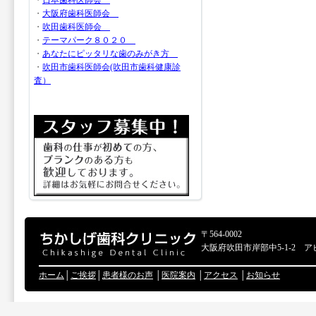
・
日本歯科医師会
・
大阪府歯科医師会
・
吹田歯科医師会
・
テーマパーク８０２０
・
あなたにピッタリな歯のみがき方
・
吹田市歯科医師会(吹田市歯科健康診
査）
〒564-0002
大阪府吹田市岸部中5-1-2 ア
ホーム
│
ご挨拶
│
患者様のお声
│
医院案内
│
アクセス
│
お知らせ
Copyr