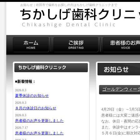
お知らせ｜吹田市で歯科をお探しの方はちかしげ歯科クリニックまで
■新着情報：
ゴールデンウィー
2026.8.3
夏季休診のお知らせ
2026.8.3
８月の休診日のお知らせ
4月29日（金）～5月
患者様には大変ご迷惑
2026.8.3
患者様のお声を更新しました
なお、休日・夜間の応
また、休診中はオンラ
2026.7.17
患者様のお声を更新しました
５月６日(金)に順次対