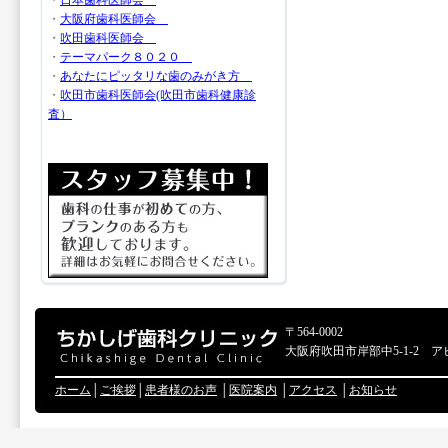
・
日本歯科医師会
・
大阪府歯科医師会
・
吹田歯科医師会
・
テーマパーク８０２０
・
あなたにピッタリな歯のみがき方
・
吹田市歯科医師会(吹田市歯科健康診
査）
〒564-0002
大阪府吹田市岸部中5-1-2 ア
ホーム
│
ご挨拶
│
患者様のお声
│
医院案内
│
アクセス
│
お知らせ
Copyr