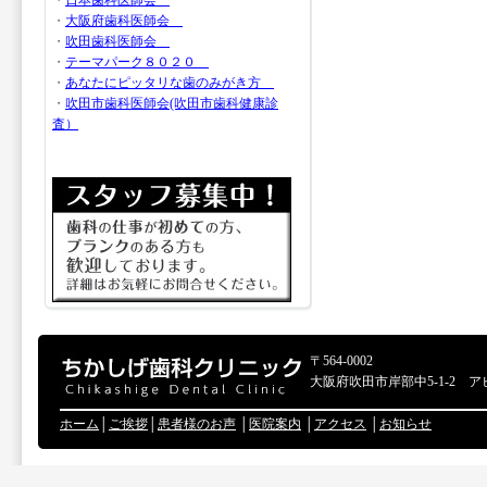
・
日本歯科医師会
・
大阪府歯科医師会
・
吹田歯科医師会
・
テーマパーク８０２０
・
あなたにピッタリな歯のみがき方
・
吹田市歯科医師会(吹田市歯科健康診
査）
〒564-0002
大阪府吹田市岸部中5-1-2 ア
ホーム
│
ご挨拶
│
患者様のお声
│
医院案内
│
アクセス
│
お知らせ
Copyr