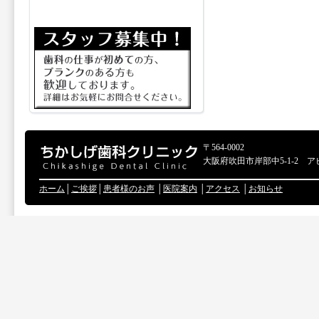
〒564-0002
大阪府吹田市岸部中5-1-2 ア
ホーム
│
ご挨拶
│
患者様のお声
│
医院案内
│
アクセス
│
お知らせ
Copyr