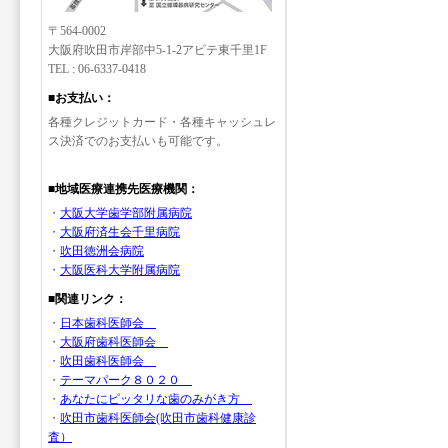
〒564-0002
大阪府吹田市岸部中5-1-2アビテ東千里1F
TEL : 06-6337-0418
■お支払い：
各種クレジットカード・各種キャッシュレ
ス決済でのお支払いも可能です。
■地域医療連携先医療機関：
・
大阪大学歯学部附属病院
・
大阪府済生会千里病院
・
吹田徳洲会病院
・
大阪医科大学附属病院
■関連リンク：
・
日本歯科医師会
・
大阪府歯科医師会
・
吹田歯科医師会
・
テーマパーク８０２０
・
あなたにピッタリな歯のみがき方
・
吹田市歯科医師会(吹田市歯科健康診
査）