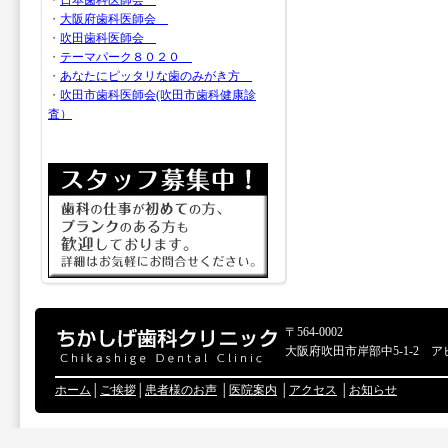
・
日本歯科医師会
・
大阪府歯科医師会
・
吹田歯科医師会
・
テーマパーク８０２０
・
あなたにピッタリな歯のみがき方
・
吹田市歯科医師会(吹田市歯科健康診
査）
〒564-0002
大阪府吹田市岸部中5-1-2 ア
ホーム
│
ご挨拶
│
患者様のお声
│
医院案内
│
アクセス
│
お知らせ
Copyr