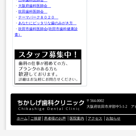
・
日本歯科医師会
・
大阪府歯科医師会
・
吹田歯科医師会
・
テーマパーク８０２０
・
あなたにピッタリな歯のみがき方
・
吹田市歯科医師会(吹田市歯科健康診
査）
〒564-0002
大阪府吹田市岸部中5-1-2 ア
ホーム
│
ご挨拶
│
患者様のお声
│
医院案内
│
アクセス
│
お知らせ
Copyr