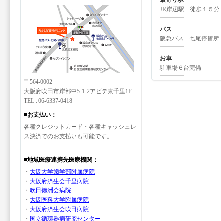
最寄り駅
JR岸辺駅 徒歩１５分
バス
阪急バス 七尾停留所
お車
駐車場６台完備
〒564-0002
大阪府吹田市岸部中5-1-2アビテ東千里1F
TEL : 06-6337-0418
■お支払い：
各種クレジットカード・各種キャッシュレ
ス決済でのお支払いも可能です。
■地域医療連携先医療機関：
・
大阪大学歯学部附属病院
・
大阪府済生会千里病院
・
吹田徳洲会病院
・
大阪医科大学附属病院
・
大阪府済生会吹田病院
・
国立循環器病研究センター