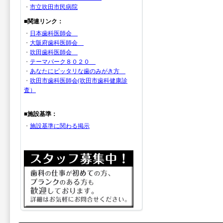
・
市立吹田市民病院
■関連リンク：
・
日本歯科医師会
・
大阪府歯科医師会
・
吹田歯科医師会
・
テーマパーク８０２０
・
あなたにピッタリな歯のみがき方
・
吹田市歯科医師会(吹田市歯科健康診
査）
■施設基準：
・
施設基準に関わる掲示