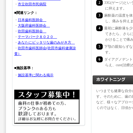
2
33G(ゲージ)
・
市立吹田市民病院
に抑えます。
■関連リンク：
3
麻酔薬の温度を体
・
日本歯科医師会
し、痛みを抑え
・
大阪府歯科医師会
4
最初に麻酔液を少
・
吹田歯科医師会
てきたら、さら
・
テーマパーク８０２０
かけることで痛
・
あなたにピッタリな歯のみがき方
5
下顎の親知らずな
・
吹田市歯科医師会(吹田市歯科健康診
す。
査）
6
ダイアグノデント
らえ、cure(治
■施設基準：
・
施設基準に関わる掲示
いつまでも健康な自分
す。そのために、歯の
など、様々なアプロー
くのではなく、日頃か