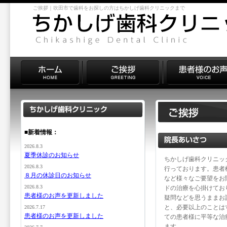
ご挨拶｜吹田市で歯科をお探しの方はちかしげ歯科クリニックまで
■新着情報：
2026.8.3
夏季休診のお知らせ
ちかしげ歯科クリニッ
2026.8.3
行っております。患者
８月の休診日のお知らせ
など様々なご要望をお
2026.8.3
ドの治療を心掛けてお
患者様のお声を更新しました
疑問などを思うままお
と、必要以上のことは
2026.7.17
患者様のお声を更新しました
ての患者様に平等な治
ます。