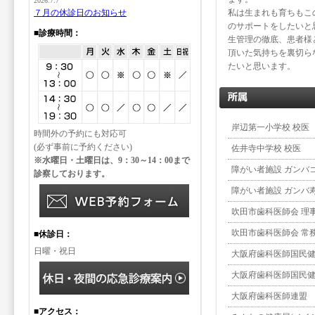
2026.7.7
７月の休診日のお知らせ
私は生まれも育ちもこ
のサポートをしたいと
■診療時間：
生管理の徹底、患者様
頂いた気持ちを裏切ら
たいと思います。
岸辺第一小学校 校医
時間外の予約にも対応可
(必ず事前に予約ください)
佐井寺中学校 校医
※水曜日・土曜日は、9：30～14：00まで
障がい者施設 ガンバ
診察しております。
障がい者施設 ガンバ
吹田市歯科医師会 理事
吹田市歯科医師会 常務
■休診日：
日曜・祝日
大阪府歯科医師国民健康
大阪府歯科医師国民健康
大阪府歯科医師連盟 
■アクセス：