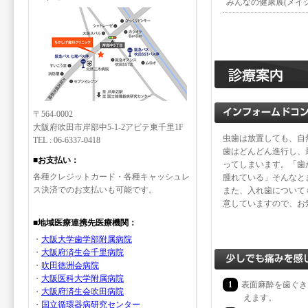
みんなの健康展(メイシ
〒564-0002
大阪府吹田市岸部中5-1-2アビテ東千里1F
虫歯は放置しても、自
TEL : 06-6337-0418
歯はどんどん進行し、
■お支払い：
ってしまいます。「歯
各種クレジットカード・各種キャッシュレ
腫れている」そんなと
ス決済でのお支払いも可能です。
また、入れ歯について
意していますので、お
■地域医療連携先医療機関：
・
大阪大学歯学部附属病院
・
大阪府済生会千里病院
・
吹田徳洲会病院
・
大阪医科大学附属病院
1
表面麻酔を歯ぐき
・
大阪府済生会吹田病院
えます。
・
国立循環器病研究センター