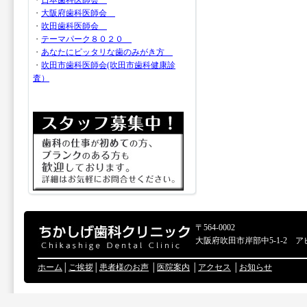
・
日本歯科医師会
・
大阪府歯科医師会
・
吹田歯科医師会
・
テーマパーク８０２０
・
あなたにピッタリな歯のみがき方
・
吹田市歯科医師会(吹田市歯科健康診
査）
〒564-0002
大阪府吹田市岸部中5-1-2 ア
ホーム
│
ご挨拶
│
患者様のお声
│
医院案内
│
アクセス
│
お知らせ
Copyr