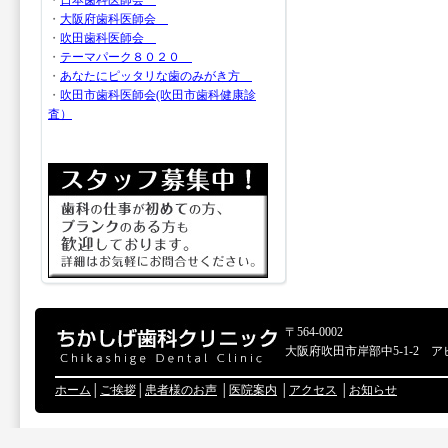
・
日本歯科医師会
・
大阪府歯科医師会
・
吹田歯科医師会
・
テーマパーク８０２０
・
あなたにピッタリな歯のみがき方
・
吹田市歯科医師会(吹田市歯科健康診
査）
〒564-0002
大阪府吹田市岸部中5-1-2 ア
ホーム
│
ご挨拶
│
患者様のお声
│
医院案内
│
アクセス
│
お知らせ
Copyr