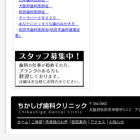
・
日本歯科医師会
・
大阪府歯科医師会
・
吹田歯科医師会
・
テーマパーク８０２０
・
あなたにピッタリな歯のみがき方
・
吹田市歯科医師会(吹田市歯科健康診
査）
〒564-0002
大阪府吹田市岸部中5-1-2 ア
ホーム
│
ご挨拶
│
患者様のお声
│
医院案内
│
アクセス
│
お知らせ
Copyr