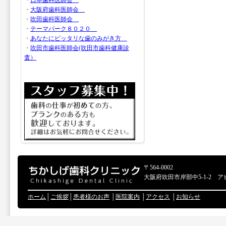
・
日本歯科医師会
・
大阪府歯科医師会
・
吹田歯科医師会
・
テーマパーク８０２０
・
あなたにピッタリな歯のみがき方
・
吹田市歯科医師会(吹田市歯科健康診
査）
〒564-0002
大阪府吹田市岸部中5-1-2 ア
ホーム
│
ご挨拶
│
患者様のお声
│
医院案内
│
アクセス
│
お知らせ
Copyr