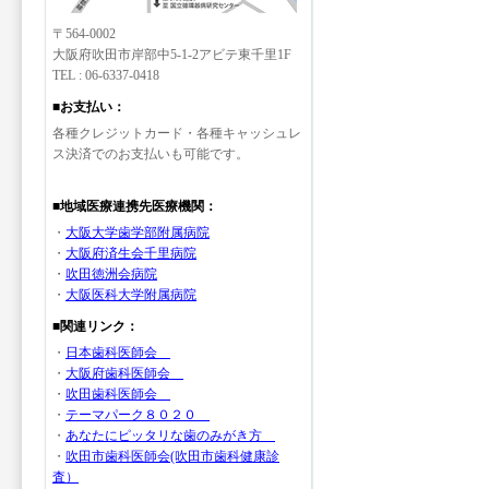
〒564-0002
大阪府吹田市岸部中5-1-2アビテ東千里1F
TEL : 06-6337-0418
■お支払い：
各種クレジットカード・各種キャッシュレ
ス決済でのお支払いも可能です。
■地域医療連携先医療機関：
・
大阪大学歯学部附属病院
・
大阪府済生会千里病院
・
吹田徳洲会病院
・
大阪医科大学附属病院
■関連リンク：
・
日本歯科医師会
・
大阪府歯科医師会
・
吹田歯科医師会
・
テーマパーク８０２０
・
あなたにピッタリな歯のみがき方
・
吹田市歯科医師会(吹田市歯科健康診
査）