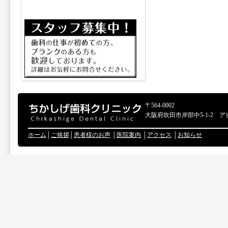
〒564-0002
大阪府吹田市岸部中5-1-2 ア
ホーム
│
ご挨拶
│
患者様のお声
│
医院案内
│
アクセス
│
お知らせ
Copyr