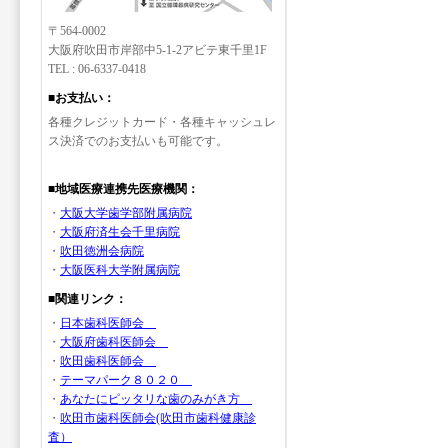
〒564-0002
大阪府吹田市岸部中5-1-2アビテ東千里1F
TEL : 06-6337-0418
■お支払い：
各種クレジットカード・各種キャッシュレ
ス決済でのお支払いも可能です。
■地域医療連携先医療機関：
・
大阪大学歯学部附属病院
・
大阪府済生会千里病院
・
吹田徳洲会病院
・
大阪医科大学附属病院
■関連リンク：
・
日本歯科医師会
・
大阪府歯科医師会
・
吹田歯科医師会
・
テーマパーク８０２０
・
あなたにピッタリな歯のみがき方
・
吹田市歯科医師会(吹田市歯科健康診
査）