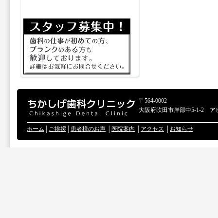
〒564-0002
大阪府吹田市岸部中5-1-2 ア
ホーム
│
ご挨拶
│
患者様のお声
│
医院案内
│
アクセス
│
お知らせ
Copyr