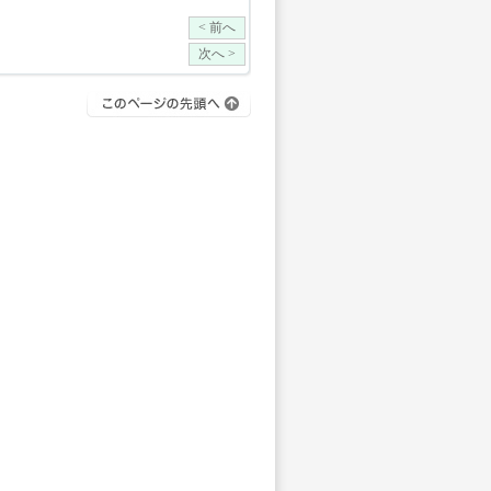
< 前へ
次へ >