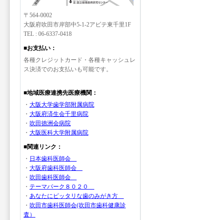
〒564-0002
大阪府吹田市岸部中5-1-2アビテ東千里1F
TEL : 06-6337-0418
■お支払い：
各種クレジットカード・各種キャッシュレ
ス決済でのお支払いも可能です。
■地域医療連携先医療機関：
・
大阪大学歯学部附属病院
・
大阪府済生会千里病院
・
吹田徳洲会病院
・
大阪医科大学附属病院
■関連リンク：
・
日本歯科医師会
・
大阪府歯科医師会
・
吹田歯科医師会
・
テーマパーク８０２０
・
あなたにピッタリな歯のみがき方
・
吹田市歯科医師会(吹田市歯科健康診
査）