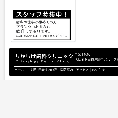
〒564-0002
大阪府吹田市岸部中5-1-2 ア
ホーム
│
ご挨拶
│
患者様のお声
│
医院案内
│
アクセス
│
お知らせ
Copyr