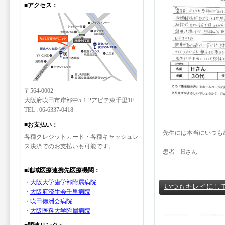
■アクセス：
〒564-0002
大阪府吹田市岸部中5-1-2アビテ東千里1F
TEL : 06-6337-0418
■お支払い：
先生には本当にいつも
各種クレジットカード・各種キャッシュレ
ス決済でのお支払いも可能です。
患者 Hさん
■地域医療連携先医療機関：
・
大阪大学歯学部附属病院
いつもキレイにし
・
大阪府済生会千里病院
・
吹田徳洲会病院
・
大阪医科大学附属病院