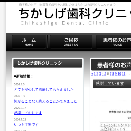
患者様のお声｜吹田市で歯科をお探しの方はちかしげ歯科クリニックまで
«
1
2
3
4
5
6
7
8
9
10
11
…
■新着情報：
感謝しています
2026.8.3
とても安心して治療してもらえました
2026.8.3
怖がることなく終えることができました
2026.7.17
感謝しております
2026.5.22
いつも丁寧です