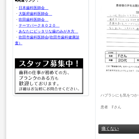
■関連リンク：
・
日本歯科医師会
・
大阪府歯科医師会
・
吹田歯科医師会
・
テーマパーク８０２０
・
あなたにピッタリな歯のみがき方
・
吹田市歯科医師会(吹田市歯科健康診
査）
ハブラシにも気をつか
患者 Fさん
痛くない