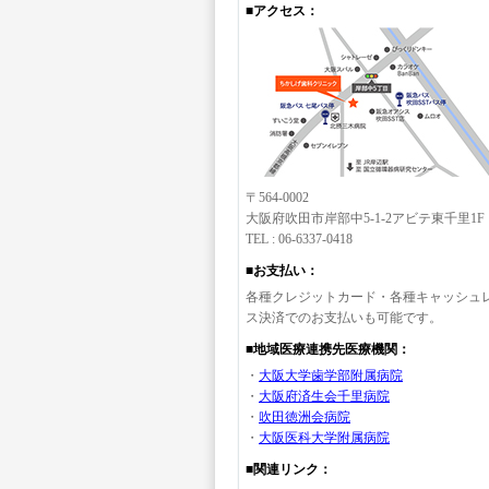
■アクセス：
〒564-0002
大阪府吹田市岸部中5-1-2アビテ東千里1F
TEL : 06-6337-0418
■お支払い：
各種クレジットカード・各種キャッシュ
ス決済でのお支払いも可能です。
■地域医療連携先医療機関：
・
大阪大学歯学部附属病院
・
大阪府済生会千里病院
・
吹田徳洲会病院
・
大阪医科大学附属病院
■関連リンク：